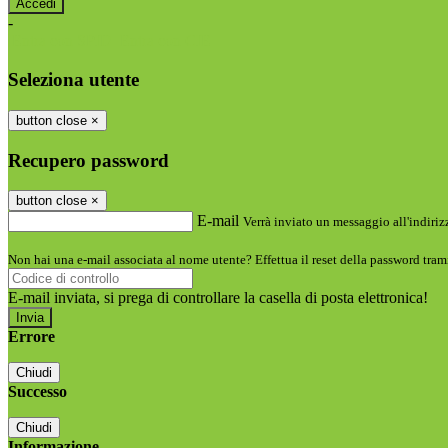
-
Entra con SPID
Entra con CIE
Seleziona utente
button close
×
Recupero password
button close
×
E-mail
Verrà inviato un messaggio all'indirizz
Non hai una e-mail associata al nome utente? Effettua il reset della password tram
E-mail inviata, si prega di controllare la casella di posta elettronica!
Errore
Chiudi
Successo
Chiudi
Informazione