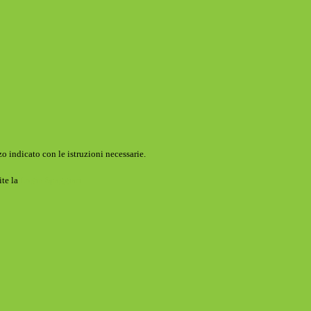
o indicato con le istruzioni necessarie.
ite la
Login Spaggiari