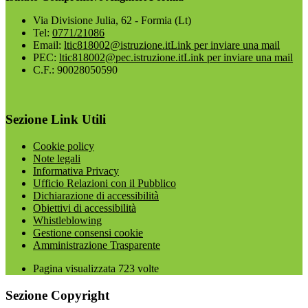
Via Divisione Julia, 62 - Formia (Lt)
Tel:
0771/21086
Email:
ltic818002@istruzione.it
Link per inviare una mail
PEC:
ltic818002@pec.istruzione.it
Link per inviare una mail
C.F.: 90028050590
Sezione Link Utili
Cookie policy
Note legali
Informativa Privacy
Ufficio Relazioni con il Pubblico
Dichiarazione di accessibilità
Obiettivi di accessibilità
Whistleblowing
Gestione consensi cookie
Amministrazione Trasparente
Pagina visualizzata
723
volte
Sezione Copyright