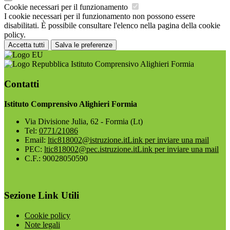
Cookie necessari per il funzionamento
I cookie necessari per il funzionamento non possono essere
disabilitati. È possibile consultare l'elenco nella pagina della cookie
policy.
Accetta tutti
Salva le preferenze
Istituto Comprensivo Alighieri Formia
Contatti
Istituto Comprensivo Alighieri Formia
Via Divisione Julia, 62 - Formia (Lt)
Tel:
0771/21086
Email:
ltic818002@istruzione.it
Link per inviare una mail
PEC:
ltic818002@pec.istruzione.it
Link per inviare una mail
C.F.: 90028050590
Sezione Link Utili
Cookie policy
Note legali