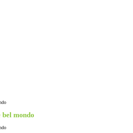
ndo
e bel mondo
ndo