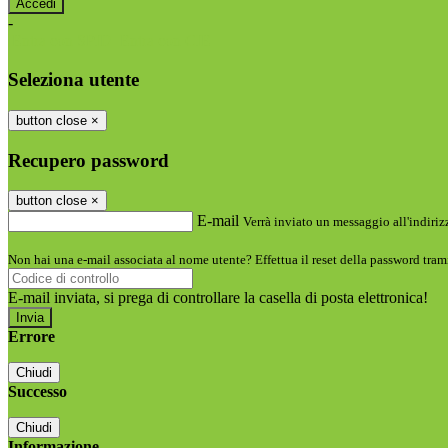
-
Entra con SPID
Entra con CIE
Seleziona utente
button close
×
Recupero password
button close
×
E-mail
Verrà inviato un messaggio all'indirizz
Non hai una e-mail associata al nome utente? Effettua il reset della password tram
E-mail inviata, si prega di controllare la casella di posta elettronica!
Errore
Chiudi
Successo
Chiudi
Informazione