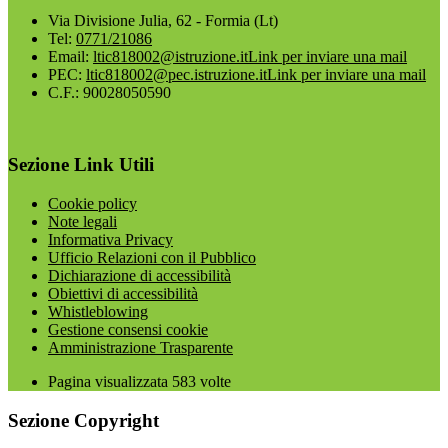
Via Divisione Julia, 62 - Formia (Lt)
Tel:
0771/21086
Email:
ltic818002@istruzione.it
Link per inviare una mail
PEC:
ltic818002@pec.istruzione.it
Link per inviare una mail
C.F.: 90028050590
Sezione Link Utili
Cookie policy
Note legali
Informativa Privacy
Ufficio Relazioni con il Pubblico
Dichiarazione di accessibilità
Obiettivi di accessibilità
Whistleblowing
Gestione consensi cookie
Amministrazione Trasparente
Pagina visualizzata
583
volte
Sezione Copyright