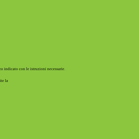
o indicato con le istruzioni necessarie.
ite la
Login Spaggiari