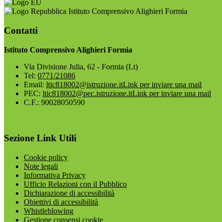
Istituto Comprensivo Alighieri Formia
Contatti
Istituto Comprensivo Alighieri Formia
Via Divisione Julia, 62 - Formia (Lt)
Tel:
0771/21086
Email:
ltic818002@istruzione.it
Link per inviare una mail
PEC:
ltic818002@pec.istruzione.it
Link per inviare una mail
C.F.: 90028050590
Sezione Link Utili
Cookie policy
Note legali
Informativa Privacy
Ufficio Relazioni con il Pubblico
Dichiarazione di accessibilità
Obiettivi di accessibilità
Whistleblowing
Gestione consensi cookie