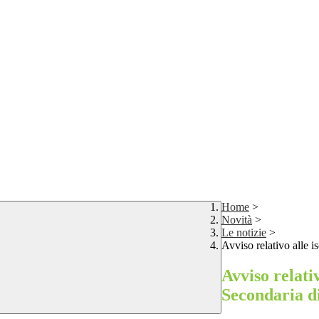
Home
>
Novità
>
Le notizie
>
Avviso relativo alle 
Avviso relati
Secondaria d