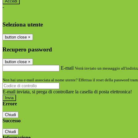
-
Entra con SPID
Entra con CIE
Seleziona utente
button close
×
Recupero password
button close
×
E-mail
Verrà inviato un messaggio all'indirizz
Non hai una e-mail associata al nome utente? Effettua il reset della password tram
E-mail inviata, si prega di controllare la casella di posta elettronica!
Errore
Chiudi
Successo
Chiudi
Informazione