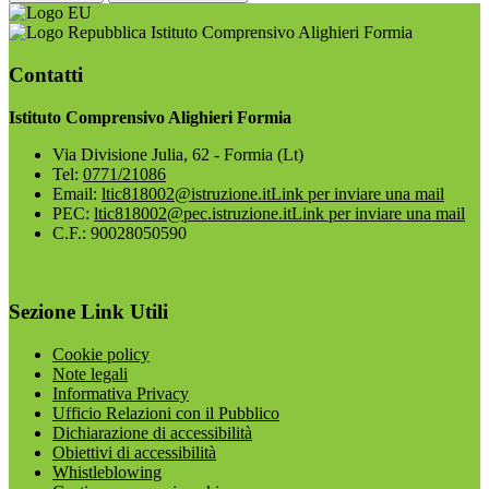
Istituto Comprensivo Alighieri Formia
Contatti
Istituto Comprensivo Alighieri Formia
Via Divisione Julia, 62 - Formia (Lt)
Tel:
0771/21086
Email:
ltic818002@istruzione.it
Link per inviare una mail
PEC:
ltic818002@pec.istruzione.it
Link per inviare una mail
C.F.: 90028050590
Sezione Link Utili
Cookie policy
Note legali
Informativa Privacy
Ufficio Relazioni con il Pubblico
Dichiarazione di accessibilità
Obiettivi di accessibilità
Whistleblowing