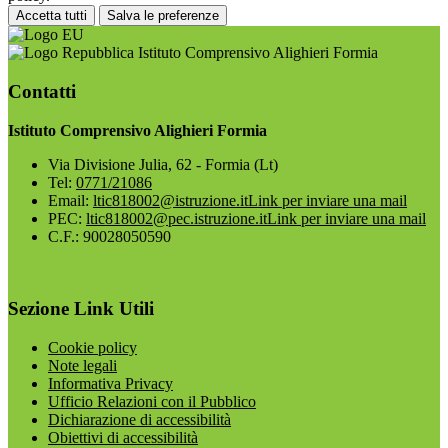
Accetta tutti
Salva le preferenze
Istituto Comprensivo Alighieri Formia
Contatti
Istituto Comprensivo Alighieri Formia
Via Divisione Julia, 62 - Formia (Lt)
Tel:
0771/21086
Email:
ltic818002@istruzione.it
Link per inviare una mail
PEC:
ltic818002@pec.istruzione.it
Link per inviare una mail
C.F.: 90028050590
Sezione Link Utili
Cookie policy
Note legali
Informativa Privacy
Ufficio Relazioni con il Pubblico
Dichiarazione di accessibilità
Obiettivi di accessibilità