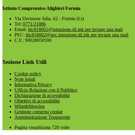
Istituto Comprensivo Alighieri Formia
Via Divisione Julia, 62 - Formia (Lt)
Tel:
0771/21086
Email:
ltic818002@istruzione.it
Link per inviare una mail
PEC:
ltic818002@pec.istruzione.it
Link per inviare una mail
C.F.: 90028050590
Sezione Link Utili
Cookie policy
Note legali
Informativa Privacy
Ufficio Relazioni con il Pubblico
Dichiarazione di accessibilità
Obiettivi di accessibilità
Whistleblowing
Gestione consensi cookie
Amministrazione Trasparente
Pagina visualizzata
720
volte