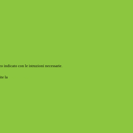
o indicato con le istruzioni necessarie.
ite la
Login Spaggiari