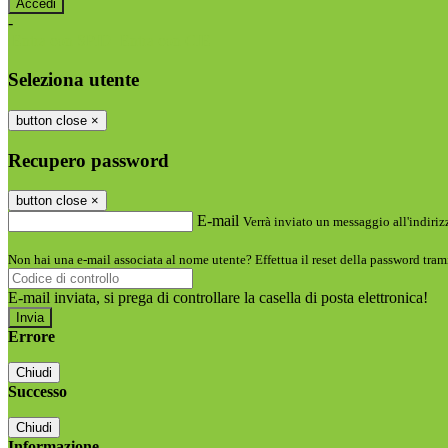
-
Entra con SPID
Entra con CIE
Seleziona utente
button close
×
Recupero password
button close
×
E-mail
Verrà inviato un messaggio all'indirizz
Non hai una e-mail associata al nome utente? Effettua il reset della password tram
E-mail inviata, si prega di controllare la casella di posta elettronica!
Errore
Chiudi
Successo
Chiudi
Informazione