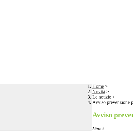
Home
>
Novità
>
Le notizie
>
Avviso prevenzione p
Avviso preve
Allegati