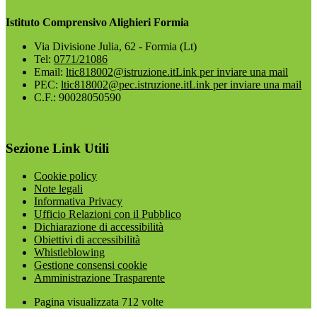
Istituto Comprensivo Alighieri Formia
Via Divisione Julia, 62 - Formia (Lt)
Tel:
0771/21086
Email:
ltic818002@istruzione.it
Link per inviare una mail
PEC:
ltic818002@pec.istruzione.it
Link per inviare una mail
C.F.: 90028050590
Sezione Link Utili
Cookie policy
Note legali
Informativa Privacy
Ufficio Relazioni con il Pubblico
Dichiarazione di accessibilità
Obiettivi di accessibilità
Whistleblowing
Gestione consensi cookie
Amministrazione Trasparente
Pagina visualizzata
712
volte