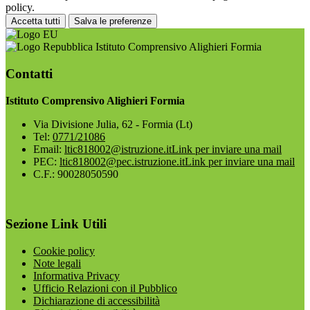
policy.
Accetta tutti
Salva le preferenze
Istituto Comprensivo Alighieri Formia
Contatti
Istituto Comprensivo Alighieri Formia
Via Divisione Julia, 62 - Formia (Lt)
Tel:
0771/21086
Email:
ltic818002@istruzione.it
Link per inviare una mail
PEC:
ltic818002@pec.istruzione.it
Link per inviare una mail
C.F.: 90028050590
Sezione Link Utili
Cookie policy
Note legali
Informativa Privacy
Ufficio Relazioni con il Pubblico
Dichiarazione di accessibilità