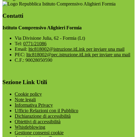
Istituto Comprensivo Alighieri Formia
Contatti
Istituto Comprensivo Alighieri Formia
Via Divisione Julia, 62 - Formia (Lt)
Tel:
0771/21086
Email:
ltic818002@istruzione.it
Link per inviare una mail
PEC:
ltic818002@pec.istruzione.it
Link per inviare una mail
C.F.: 90028050590
Sezione Link Utili
Cookie policy
Note legali
Informativa Privacy
Ufficio Relazioni con il Pubblico
Dichiarazione di accessibilità
Obiettivi di accessibilità
Whistleblowing
Gestione consensi cookie