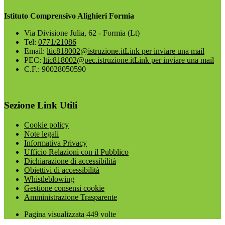
Istituto Comprensivo Alighieri Formia
Via Divisione Julia, 62 - Formia (Lt)
Tel:
0771/21086
Email:
ltic818002@istruzione.it
Link per inviare una mail
PEC:
ltic818002@pec.istruzione.it
Link per inviare una mail
C.F.: 90028050590
Sezione Link Utili
Cookie policy
Note legali
Informativa Privacy
Ufficio Relazioni con il Pubblico
Dichiarazione di accessibilità
Obiettivi di accessibilità
Whistleblowing
Gestione consensi cookie
Amministrazione Trasparente
Pagina visualizzata
449
volte