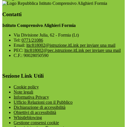
Istituto Comprensivo Alighieri Formia
Contatti
Istituto Comprensivo Alighieri Formia
Via Divisione Julia, 62 - Formia (Lt)
Tel:
0771/21086
Email:
ltic818002@istruzione.it
Link per inviare una mail
PEC:
ltic818002@pec.istruzione.it
Link per inviare una mail
C.F.: 90028050590
Sezione Link Utili
Cookie policy
Note legali
Informativa Privacy
Ufficio Relazioni con il Pubblico
Dichiarazione di accessibilità
Obiettivi di accessibilità
Whistleblowing
Gestione consensi cookie