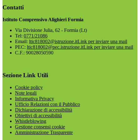
Contatti
Istituto Comprensivo Alighieri Formia
Via Divisione Julia, 62 - Formia (Lt)
Tel:
0771/21086
Email:
ltic818002@istruzione.it
Link per inviare una mail
PEC:
ltic818002@pec.istruzione.it
Link per inviare una mail
C.F.: 90028050590
Sezione Link Utili
Cookie policy
Note legali
Informativa Privacy
Ufficio Relazioni con il Pubblico
Dichiarazione di accessibilità
Obiettivi di accessibilità
Whistleblowing
Gestione consensi cookie
Amministrazione Trasparente