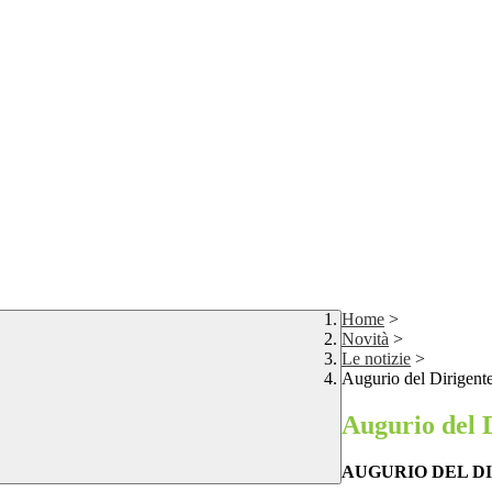
Home
>
Novità
>
Le notizie
>
Augurio del Dirigent
Augurio del 
AUGURIO DEL D