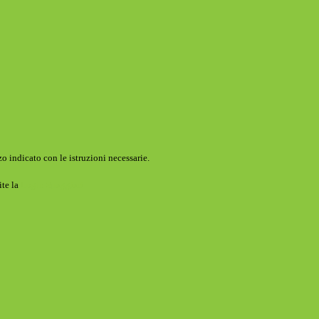
o indicato con le istruzioni necessarie.
ite la
Login Spaggiari