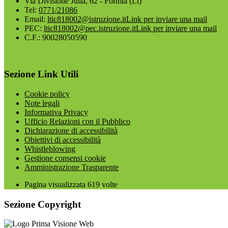
Via Divisione Julia, 62 - Formia (Lt)
Tel:
0771/21086
Email:
ltic818002@istruzione.it
Link per inviare una mail
PEC:
ltic818002@pec.istruzione.it
Link per inviare una mail
C.F.: 90028050590
Sezione Link Utili
Cookie policy
Note legali
Informativa Privacy
Ufficio Relazioni con il Pubblico
Dichiarazione di accessibilità
Obiettivi di accessibilità
Whistleblowing
Gestione consensi cookie
Amministrazione Trasparente
Pagina visualizzata
619
volte
Sezione Copyright