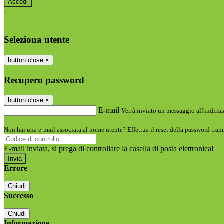
-
Entra con SPID
Entra con CIE
Seleziona utente
button close
×
Recupero password
button close
×
E-mail
Verrà inviato un messaggio all'indirizz
Non hai una e-mail associata al nome utente? Effettua il reset della password tram
E-mail inviata, si prega di controllare la casella di posta elettronica!
Errore
Chiudi
Successo
Chiudi
Informazione