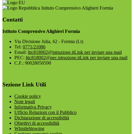
Istituto Comprensivo Alighieri Formia
Contatti
Istituto Comprensivo Alighieri Formia
Via Divisione Julia, 62 - Formia (Lt)
Tel:
0771/21086
Email:
ltic818002@istruzione.it
Link per inviare una mail
PEC:
ltic818002@pec.istruzione.it
Link per inviare una mail
C.F.: 90028050590
Sezione Link Utili
Cookie policy
Note legali
Informativa Privacy
Ufficio Relazioni con il Pubblico
Dichiarazione di accessibilità
Obiettivi di accessibilità
Whistleblowing
Gestione consensi cookie