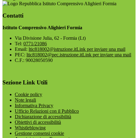
Istituto Comprensivo Alighieri Formia
Contatti
Istituto Comprensivo Alighieri Formia
Via Divisione Julia, 62 - Formia (Lt)
Tel:
0771/21086
Email:
ltic818002@istruzione.it
Link per inviare una mail
PEC:
ltic818002@pec.istruzione.it
Link per inviare una mail
C.F.: 90028050590
Sezione Link Utili
Cookie policy
Note legali
Informativa Privacy
Ufficio Relazioni con il Pubblico
Dichiarazione di accessibilità
Obiettivi di accessibilità
Whistleblowing
Gestione consensi cookie