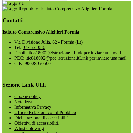
Istituto Comprensivo Alighieri Formia
Contatti
Istituto Comprensivo Alighieri Formia
Via Divisione Julia, 62 - Formia (Lt)
Tel:
0771/21086
Email:
ltic818002@istruzione.it
Link per inviare una mail
PEC:
ltic818002@pec.istruzione.it
Link per inviare una mail
C.F.: 90028050590
Sezione Link Utili
Cookie policy
Note legali
Informativa Privacy
Ufficio Relazioni con il Pubblico
Dichiarazione di accessibilità
Obiettivi di accessibilità
Whistleblowing