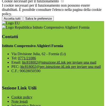
Cookie necessari per il funzionamento
I cookie necessari per il funzionamento non possono essere
disabilitati. È possibile consultare l'elenco nella pagina della cookie
policy.
Accetta tutti
Salva le preferenze
Istituto Comprensivo Alighieri Formia
Contatti
Istituto Comprensivo Alighieri Formia
Via Divisione Julia, 62 - Formia (Lt)
Tel:
0771/21086
Email:
ltic818002@istruzione.it
Link per inviare una mail
PEC:
ltic818002@pec.istruzione.it
Link per inviare una mail
C.F.: 90028050590
Sezione Link Utili
Cookie policy
Note legali
Informativa Privacy