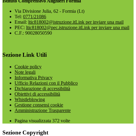
Istituto Comprensivo Alighieri Formia
Via Divisione Julia, 62 - Formia (Lt)
Tel:
0771/21086
Email:
ltic818002@istruzione.it
Link per inviare una mail
PEC:
ltic818002@pec.istruzione.it
Link per inviare una mail
C.F.: 90028050590
Sezione Link Utili
Cookie policy
Note legali
Informativa Privacy
Ufficio Relazioni con il Pubblico
Dichiarazione di accessibilità
Obiettivi di accessibilità
Whistleblowing
Gestione consensi cookie
Amministrazione Trasparente
Pagina visualizzata
372
volte
Sezione Copyright