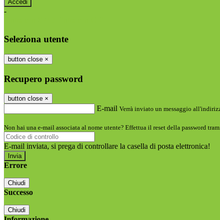
-
Entra con SPID
Entra con CIE
Seleziona utente
button close
×
Recupero password
button close
×
E-mail
Verrà inviato un messaggio all'indirizz
Non hai una e-mail associata al nome utente? Effettua il reset della password tram
E-mail inviata, si prega di controllare la casella di posta elettronica!
Errore
Chiudi
Successo
Chiudi
Informazione