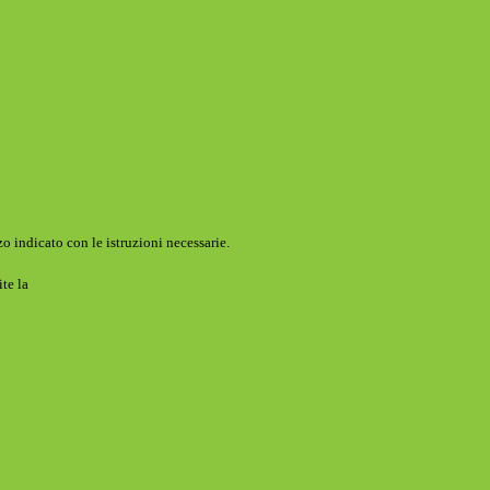
o indicato con le istruzioni necessarie.
ite la
Login Spaggiari