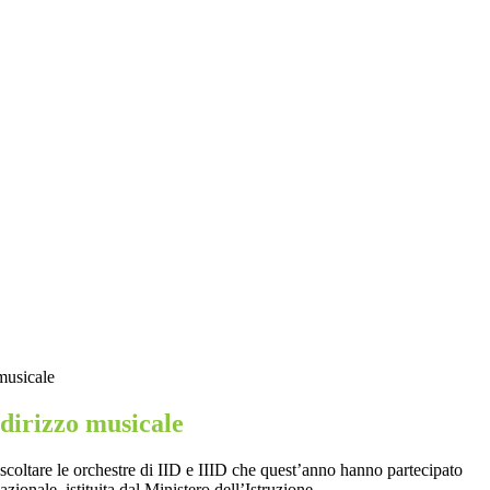
musicale
dirizzo musicale
scoltare le orchestre di IID e IIID che quest’anno hanno partecipato
ionale, istituita dal Ministero dell’Istruzione.