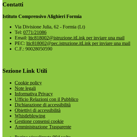
Contatti
Istituto Comprensivo Alighieri Formia
Via Divisione Julia, 62 - Formia (Lt)
Tel:
0771/21086
Email:
ltic818002@istruzione.it
Link per inviare una mail
PEC:
ltic818002@pec.istruzione.it
Link per inviare una mail
C.F.: 90028050590
Sezione Link Utili
Cookie policy
Note legali
Informativa Privacy
Ufficio Relazioni con il Pubblico
Dichiarazione di accessibilità
Obiettivi di accessibilità
Whistleblowing
Gestione consensi cookie
Amministrazione Trasparente