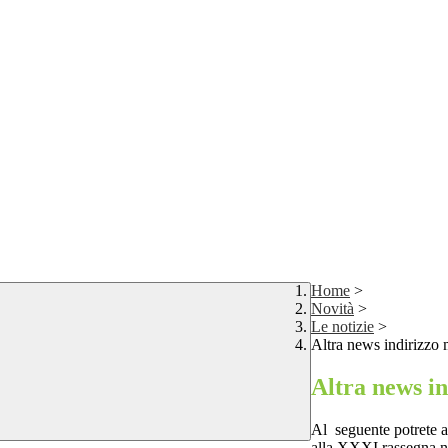
Home
>
Novità
>
Le notizie
>
Altra news indirizzo 
Altra news in
Al seguente potrete a
alla XXXI rassegna naz