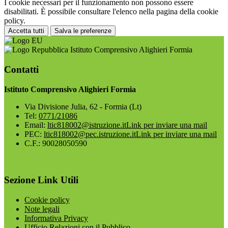
I cookie necessari per il funzionamento non possono essere
disabilitati. È possibile consultare l'elenco nella pagina della cookie
policy.
Accetta tutti
Salva le preferenze
Istituto Comprensivo Alighieri Formia
Contatti
Istituto Comprensivo Alighieri Formia
Via Divisione Julia, 62 - Formia (Lt)
Tel:
0771/21086
Email:
ltic818002@istruzione.it
Link per inviare una mail
PEC:
ltic818002@pec.istruzione.it
Link per inviare una mail
C.F.: 90028050590
Sezione Link Utili
Cookie policy
Note legali
Informativa Privacy
Ufficio Relazioni con il Pubblico