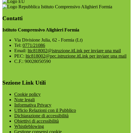
Istituto Comprensivo Alighieri Formia
Contatti
Istituto Comprensivo Alighieri Formia
Via Divisione Julia, 62 - Formia (Lt)
Tel:
0771/21086
Email:
ltic818002@istruzione.it
Link per inviare una mail
PEC:
ltic818002@pec.istruzione.it
Link per inviare una mail
C.F.: 90028050590
Sezione Link Utili
Cookie policy
Note legali
Informativa Privacy
Ufficio Relazioni con il Pubblico
Dichiarazione di accessibilità
Obiettivi di accessibilità
Whistleblowing
Gestione consensi cookie