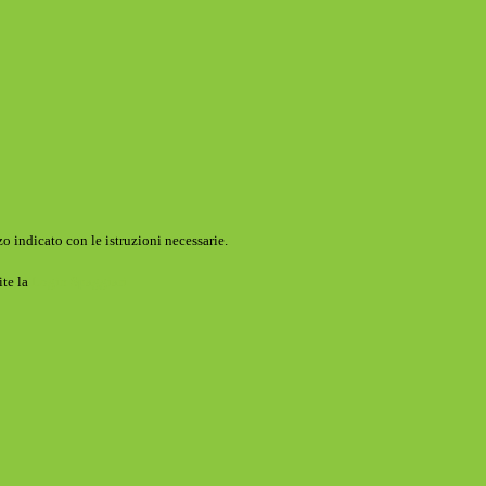
o indicato con le istruzioni necessarie.
ite la
Login Spaggiari