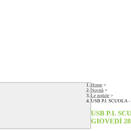
Home
>
Novità
>
Le notizie
>
USB P.I. SCUOLA
USB P.I. S
GIOVEDÌ 2