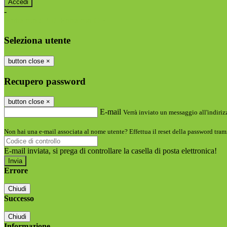
-
Entra con SPID
Entra con CIE
Seleziona utente
button close
×
Recupero password
button close
×
E-mail
Verrà inviato un messaggio all'indirizz
Non hai una e-mail associata al nome utente? Effettua il reset della password tram
E-mail inviata, si prega di controllare la casella di posta elettronica!
Errore
Chiudi
Successo
Chiudi
Informazione