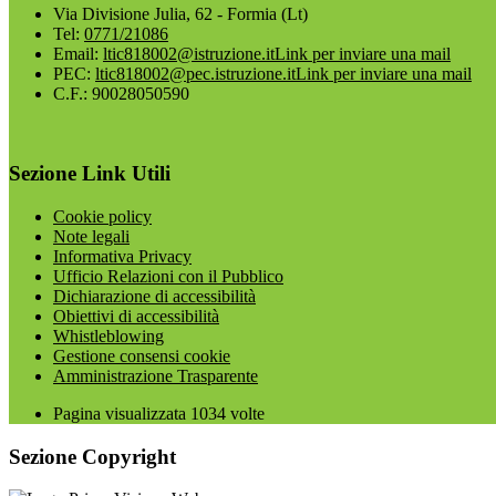
Via Divisione Julia, 62 - Formia (Lt)
Tel:
0771/21086
Email:
ltic818002@istruzione.it
Link per inviare una mail
PEC:
ltic818002@pec.istruzione.it
Link per inviare una mail
C.F.: 90028050590
Sezione Link Utili
Cookie policy
Note legali
Informativa Privacy
Ufficio Relazioni con il Pubblico
Dichiarazione di accessibilità
Obiettivi di accessibilità
Whistleblowing
Gestione consensi cookie
Amministrazione Trasparente
Pagina visualizzata
1034
volte
Sezione Copyright