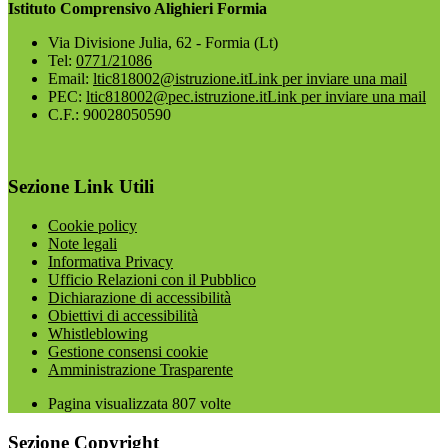
Istituto Comprensivo Alighieri Formia
Via Divisione Julia, 62 - Formia (Lt)
Tel:
0771/21086
Email:
ltic818002@istruzione.it
Link per inviare una mail
PEC:
ltic818002@pec.istruzione.it
Link per inviare una mail
C.F.: 90028050590
Sezione Link Utili
Cookie policy
Note legali
Informativa Privacy
Ufficio Relazioni con il Pubblico
Dichiarazione di accessibilità
Obiettivi di accessibilità
Whistleblowing
Gestione consensi cookie
Amministrazione Trasparente
Pagina visualizzata
807
volte
Sezione Copyright