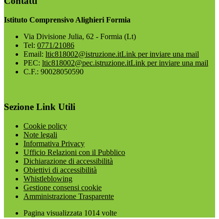
Contatti
Istituto Comprensivo Alighieri Formia
Via Divisione Julia, 62 - Formia (Lt)
Tel:
0771/21086
Email:
ltic818002@istruzione.it
Link per inviare una mail
PEC:
ltic818002@pec.istruzione.it
Link per inviare una mail
C.F.: 90028050590
Sezione Link Utili
Cookie policy
Note legali
Informativa Privacy
Ufficio Relazioni con il Pubblico
Dichiarazione di accessibilità
Obiettivi di accessibilità
Whistleblowing
Gestione consensi cookie
Amministrazione Trasparente
Pagina visualizzata
1014
volte