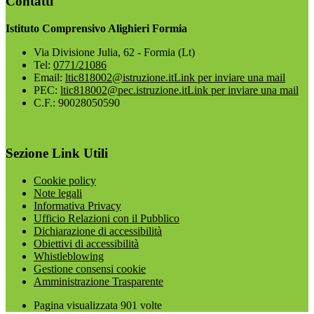
Contatti
Istituto Comprensivo Alighieri Formia
Via Divisione Julia, 62 - Formia (Lt)
Tel:
0771/21086
Email:
ltic818002@istruzione.it
Link per inviare una mail
PEC:
ltic818002@pec.istruzione.it
Link per inviare una mail
C.F.: 90028050590
Sezione Link Utili
Cookie policy
Note legali
Informativa Privacy
Ufficio Relazioni con il Pubblico
Dichiarazione di accessibilità
Obiettivi di accessibilità
Whistleblowing
Gestione consensi cookie
Amministrazione Trasparente
Pagina visualizzata
901
volte